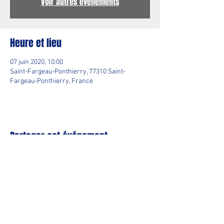
Voir autres événements
Heure et lieu
07 juin 2020, 10:00
Saint-Fargeau-Ponthierry, 77310 Saint-
Fargeau-Ponthierry, France
Partager cet événement
© 2025 by Comité Départemental Triathlon 77