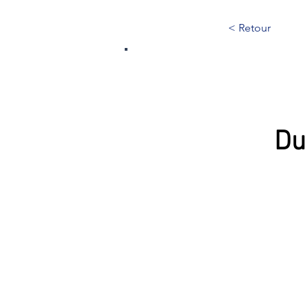
< Retour
113
Du