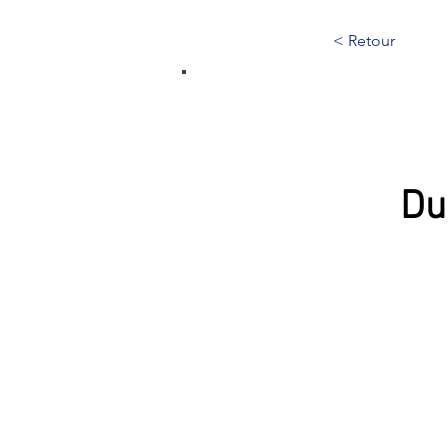
< Retour
313
Du