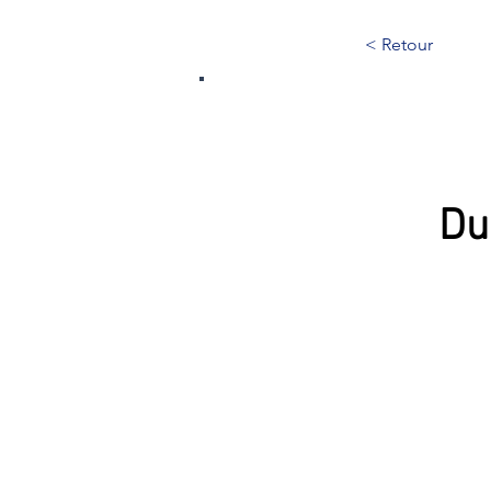
< Retour
172
Du