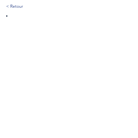
< Retour
336