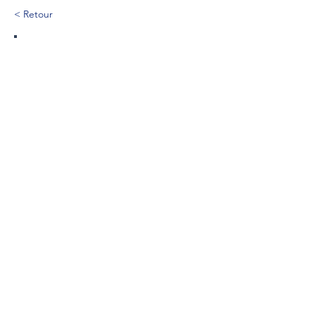
< Retour
227