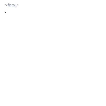
< Retour
308