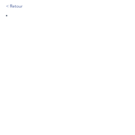
< Retour
475