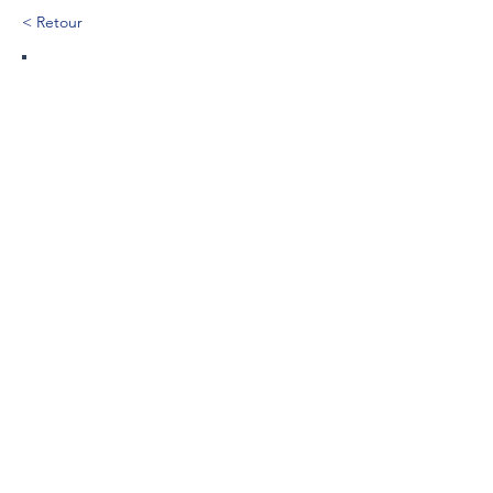
< Retour
610