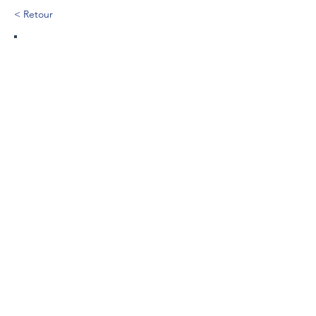
< Retour
510