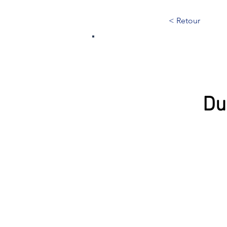
< Retour
262
Du