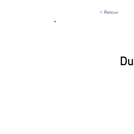
< Retour
223
Du