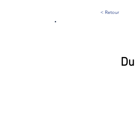
< Retour
155
Du