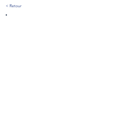
< Retour
283