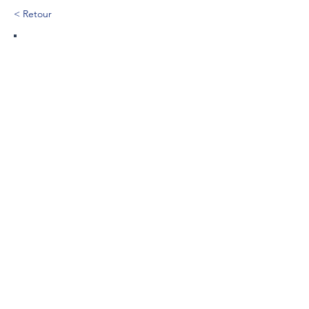
< Retour
361