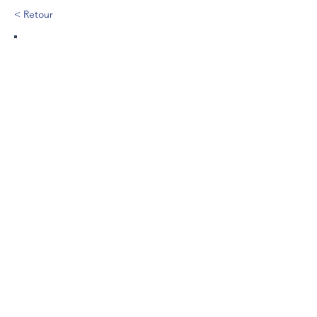
< Retour
555