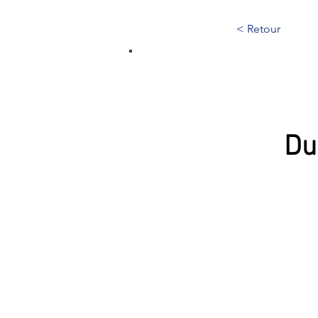
< Retour
270
Du