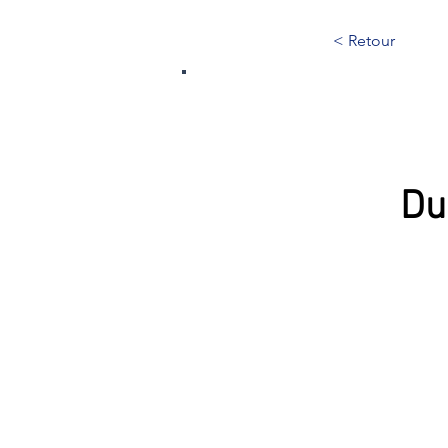
< Retour
300
Du