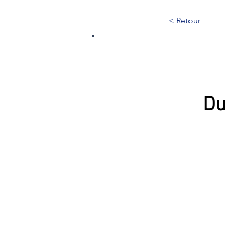
< Retour
216
Du