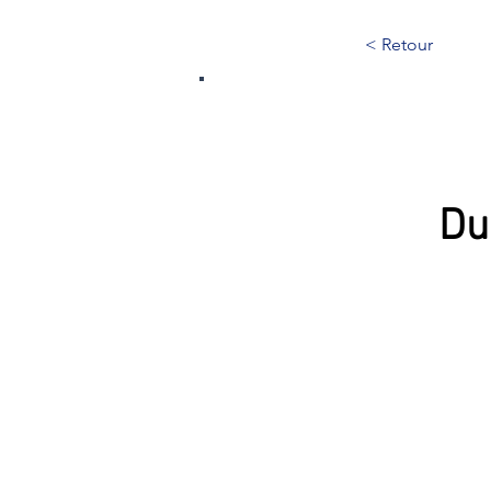
< Retour
253
Du