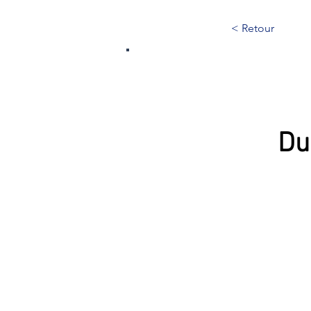
< Retour
312
Du