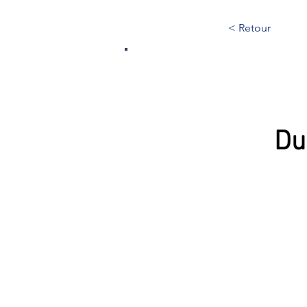
< Retour
277
Du