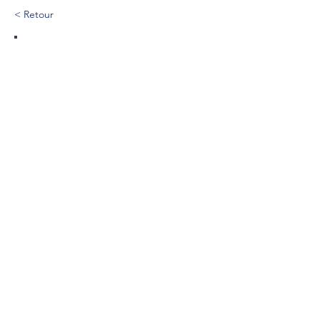
< Retour
319