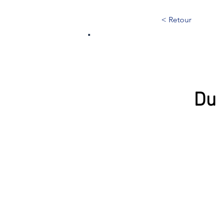
< Retour
288
Du