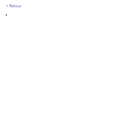
< Retour
267