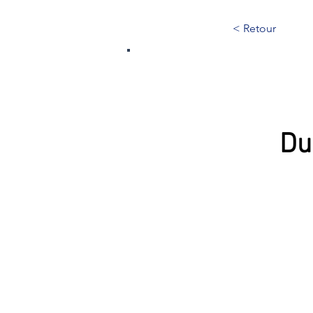
< Retour
228
Du