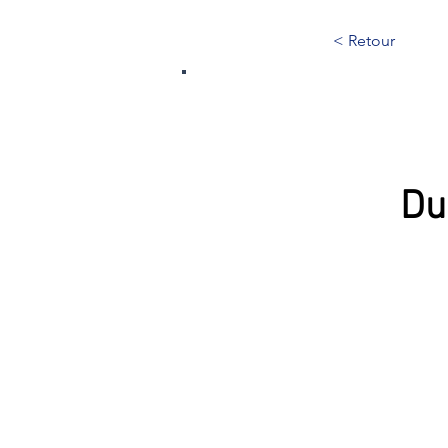
< Retour
339
Du